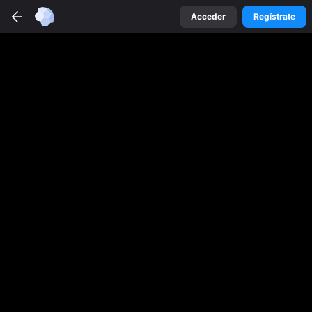
Acceder
Regístrate