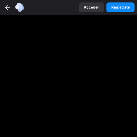
Acceder
Regístrate