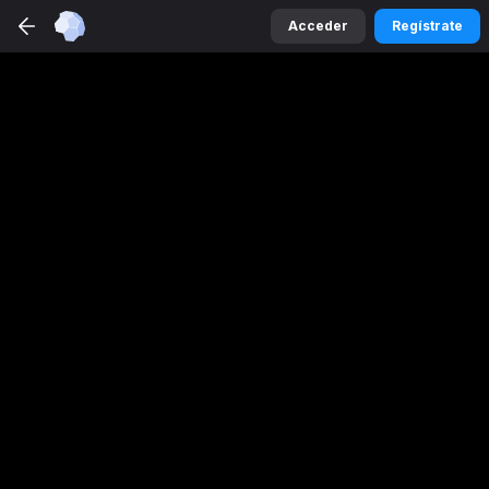
Betmaster
Casino
App
Acceder
Regístrate
DESCARGAR
Disfruta de una mejor experiencia
Acceder
Regístrate