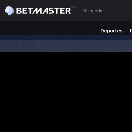
Deportes