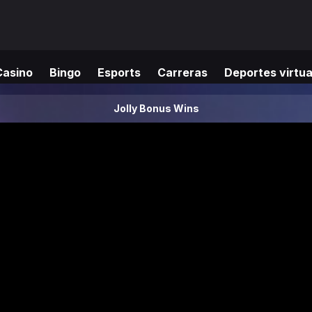
Casino
Bingo
Esports
Carreras
Deportes virtua
Jolly Bonus Wins