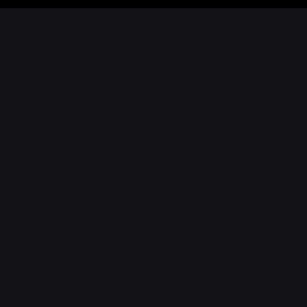
Más juegos que te pueden gustar