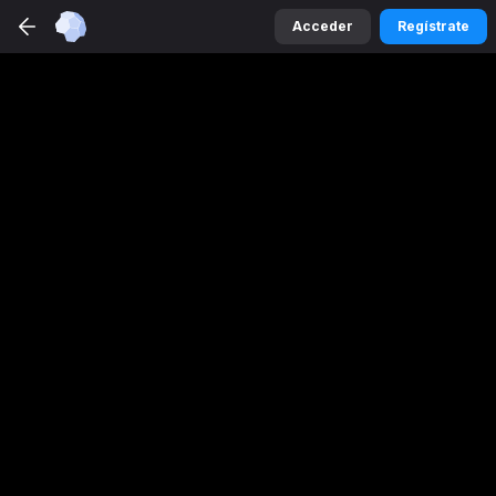
Betmaster
Casino
App
Acceder
Regístrate
DESCARGAR
Disfruta de una mejor experiencia
Acceder
Regístrate