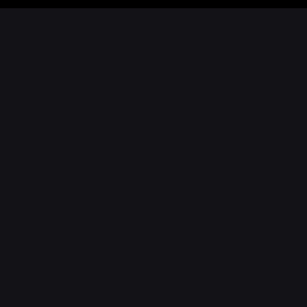
Más juegos que te pueden gustar