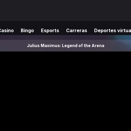
Casino
Bingo
Esports
Carreras
Deportes virtua
Julius Maximus: Legend of the Arena