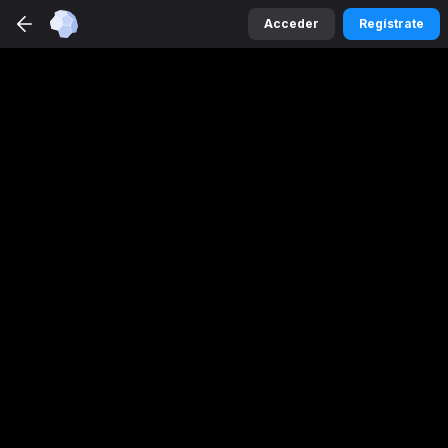
Betmaster
Casino
App
Acceder
Regístrate
DESCARGAR
Disfruta de una mejor experiencia
Acceder
Regístrate