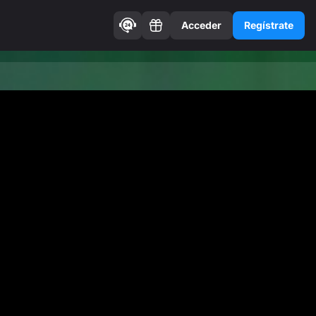
Acceder
Regístrate