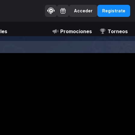
Acceder
Regístrate
les
Promociones
Torneos