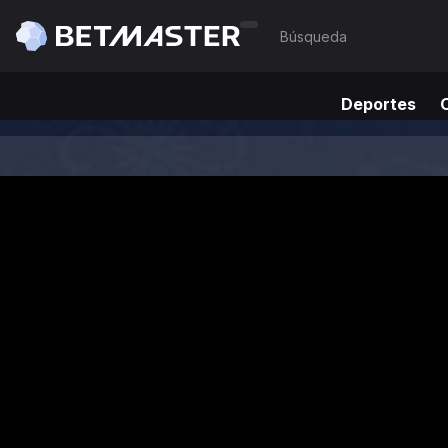
Deportes