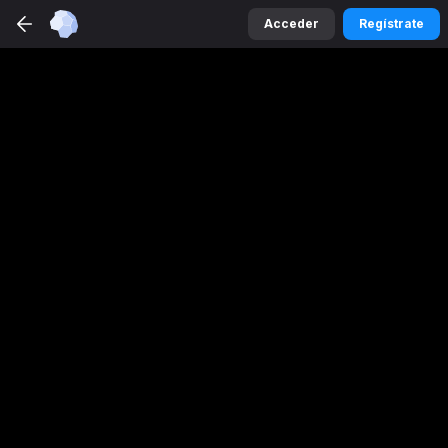
Betmaster
Casino
App
Acceder
Regístrate
DESCARGAR
Disfruta de una mejor experiencia
Acceder
Regístrate