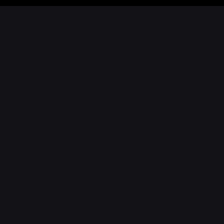
Ajustes