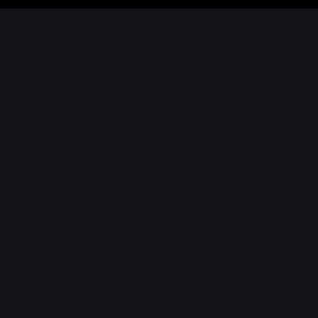
Más juegos que te pueden gustar