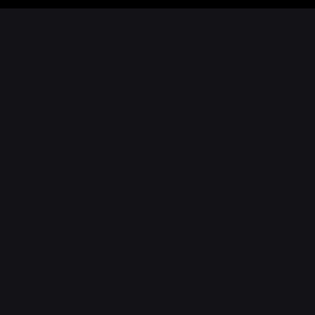
Ajustes