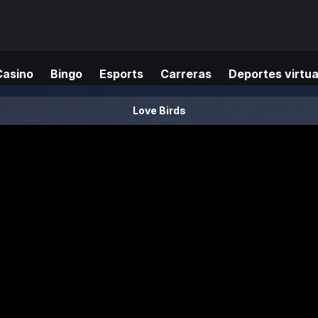
Casino
Bingo
Esports
Carreras
Deportes virtua
Love Birds