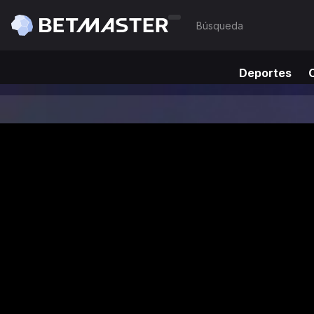
Deportes