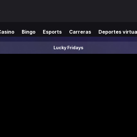
Casino
Bingo
Esports
Carreras
Deportes virtua
Lucky Fridays