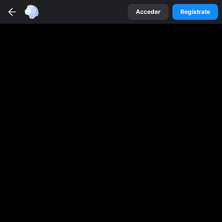
Acceder
Regístrate