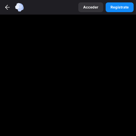
Acceder
Regístrate