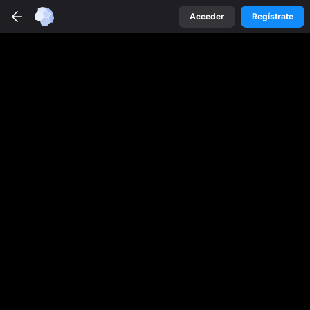
Acceder
Regístrate