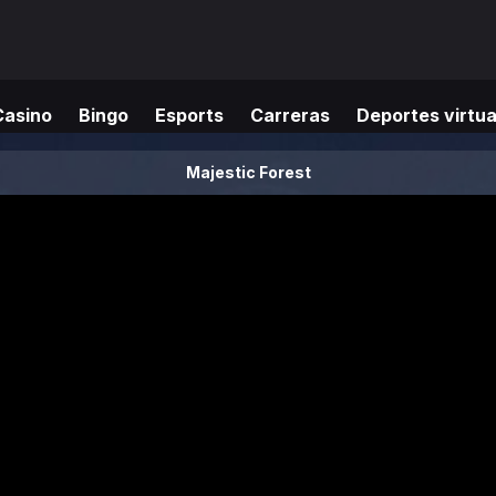
Casino
Bingo
Esports
Carreras
Deportes virtua
Majestic Forest