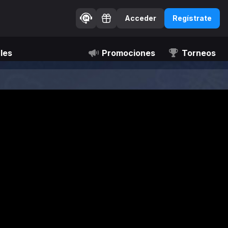
Acceder
Regístrate
les
Promociones
Torneos