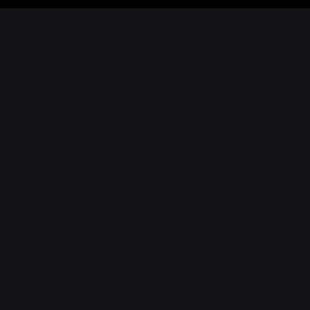
Ajustes