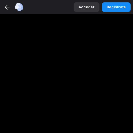
Betmaster
Casino
App
Acceder
Regístrate
DESCARGAR
Disfruta de una mejor experiencia
Acceder
Regístrate