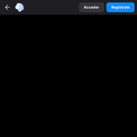
Acceder
Regístrate