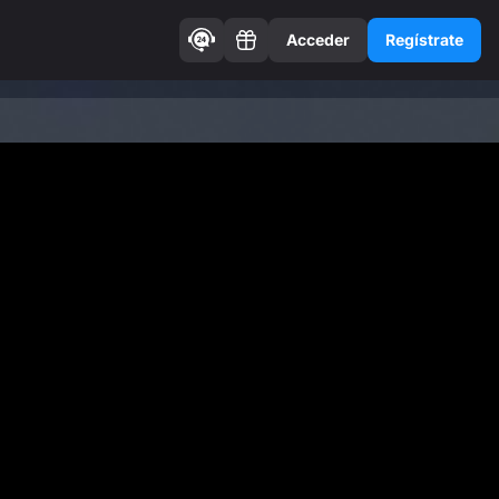
Acceder
Regístrate