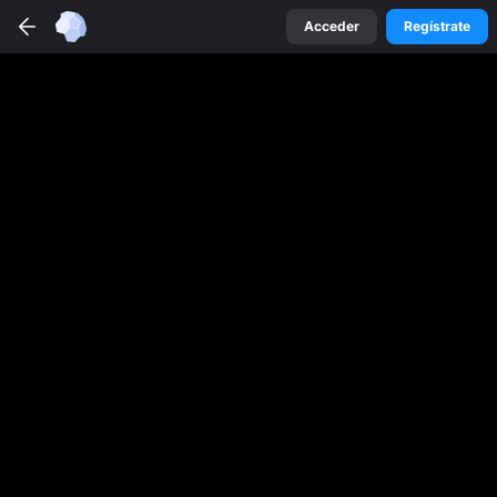
Acceder
Regístrate