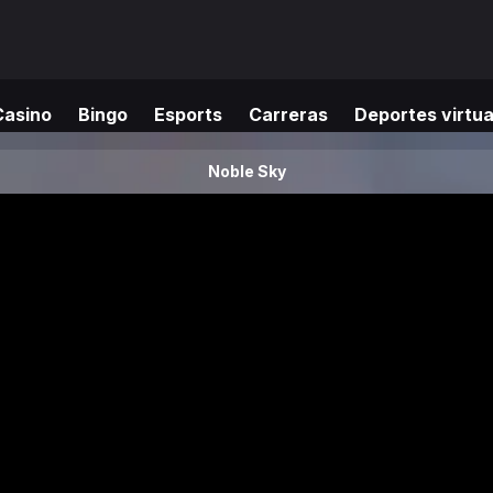
Casino
Bingo
Esports
Carreras
Deportes virtua
Noble Sky