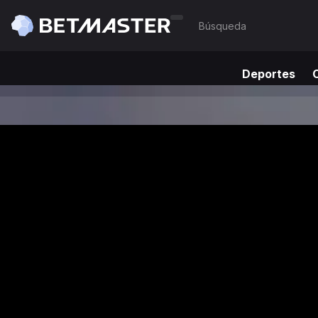
Deportes