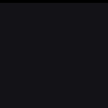
Más juegos que te pueden gustar