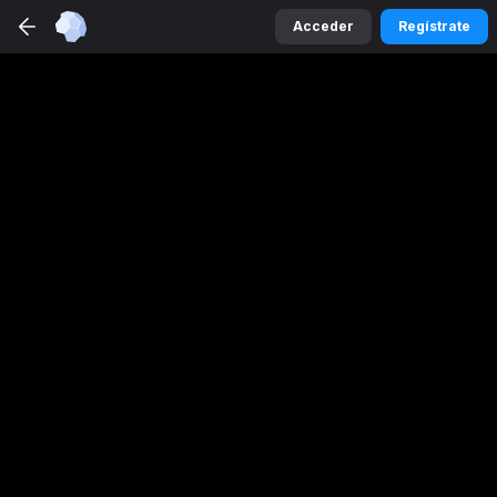
Betmaster
Casino
App
Acceder
Regístrate
DESCARGAR
Disfruta de una mejor experiencia
Acceder
Regístrate