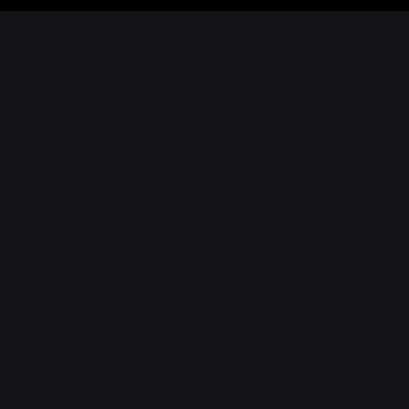
Más juegos que te pueden gustar