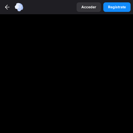
Acceder
Regístrate