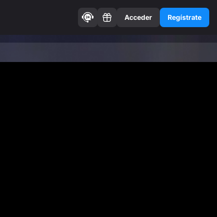
Acceder
Regístrate