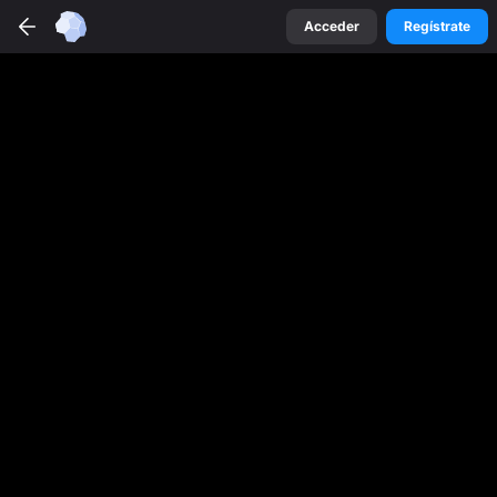
Acceder
Regístrate