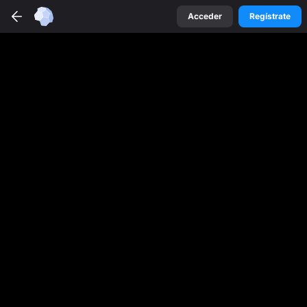
Acceder
Regístrate