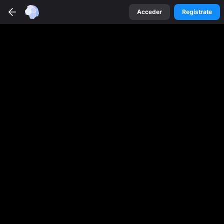
Acceder
Regístrate