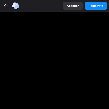
Acceder
Regístrate