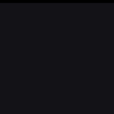
Más juegos que te pueden gustar