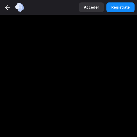
Acceder
Regístrate