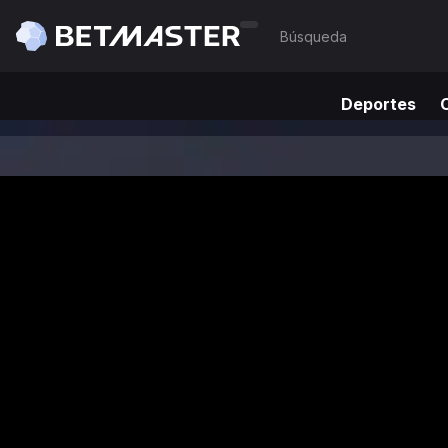
Deportes