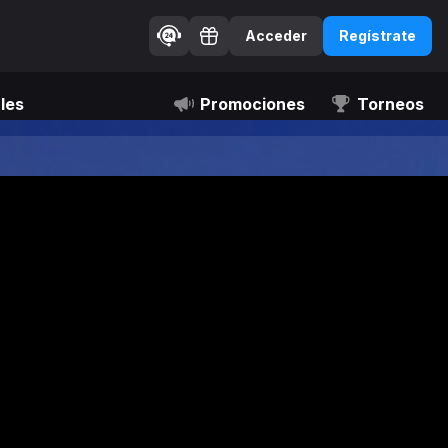
Acceder
Regístrate
les
Promociones
Torneos