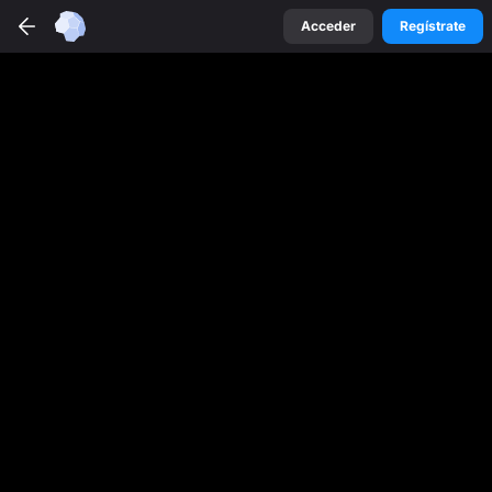
Acceder
Regístrate