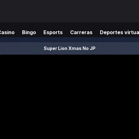
Casino
Bingo
Esports
Carreras
Deportes virtua
Super Lion Xmas No JP