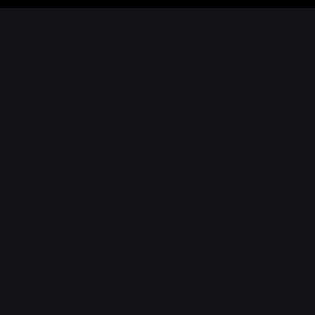
Ajustes