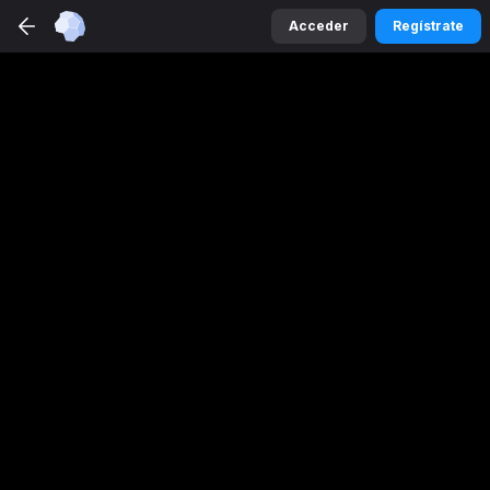
Betmaster
Casino
App
Acceder
Regístrate
DESCARGAR
Disfruta de una mejor experiencia
Acceder
Regístrate