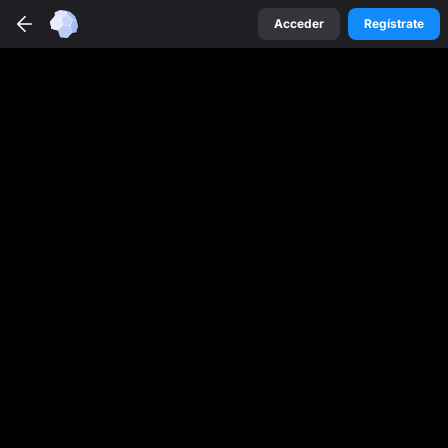
Acceder
Regístrate