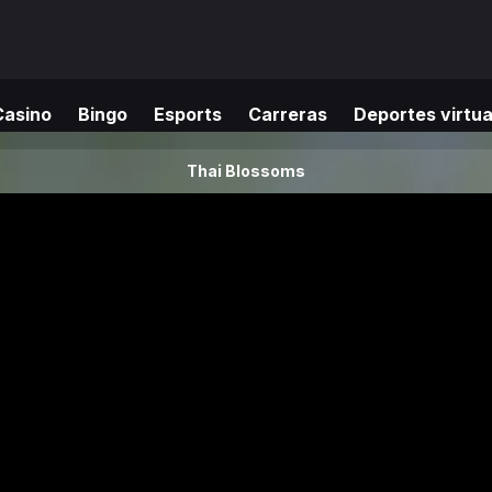
Casino
Bingo
Esports
Carreras
Deportes virtua
Thai Blossoms