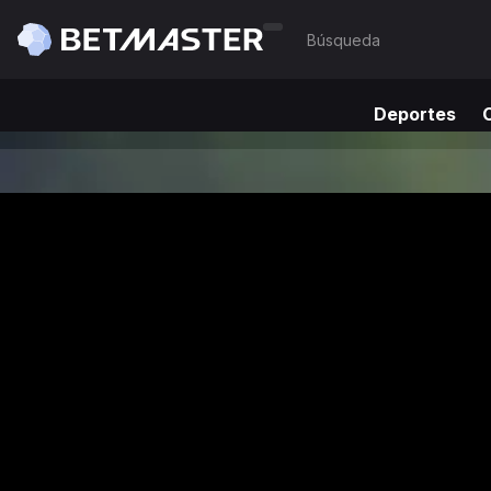
Deportes