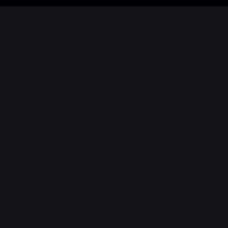
Ajustes