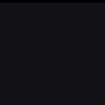
Ajustes