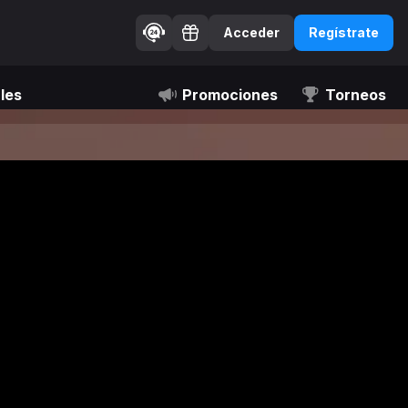
Acceder
Regístrate
les
Promociones
Torneos