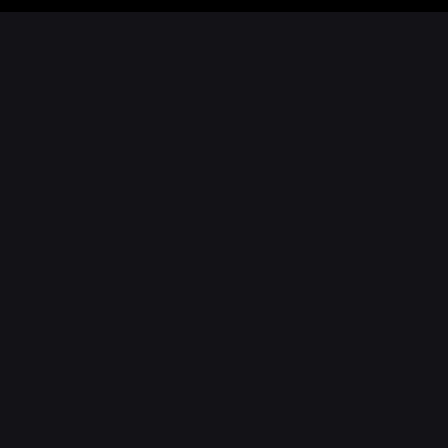
Ajustes