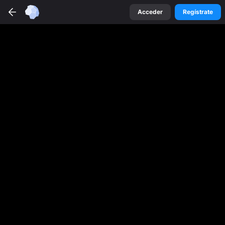
Acceder
Regístrate