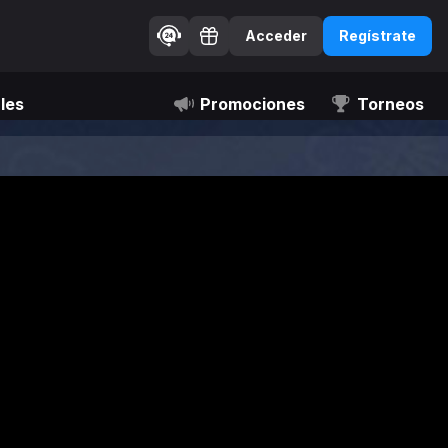
Acceder
Regístrate
les
Promociones
Torneos