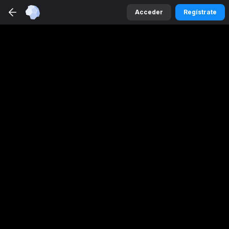
Betmaster
Casino
App
Acceder
Regístrate
DESCARGAR
Disfruta de una mejor experiencia
Acceder
Regístrate