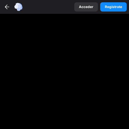
Acceder
Regístrate