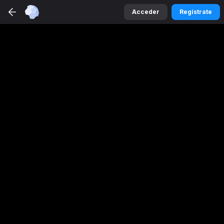
Betmaster
Casino
App
Acceder
Regístrate
DESCARGAR
Disfruta de una mejor experiencia
Acceder
Regístrate