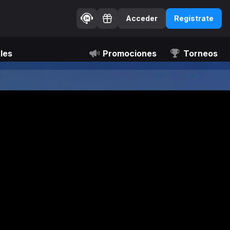
Acceder
Regístrate
les
Promociones
Torneos