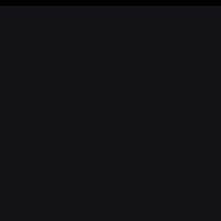
Ajustes